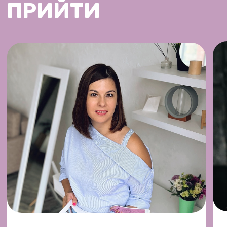
если хотя бы 10 человек смогли, то у меня
не может не получится и это работает
всегда! В таргете получилось больше, чем
у 200 человек только в рамках моего
обучения, так что шансов, что у тебя
не получится просто нет!
Игорь
Саша
Женя
Кристи
1.305.000₽
300.000₽
150.000₽
150.000
Алина
Сережа
Настя
Галя