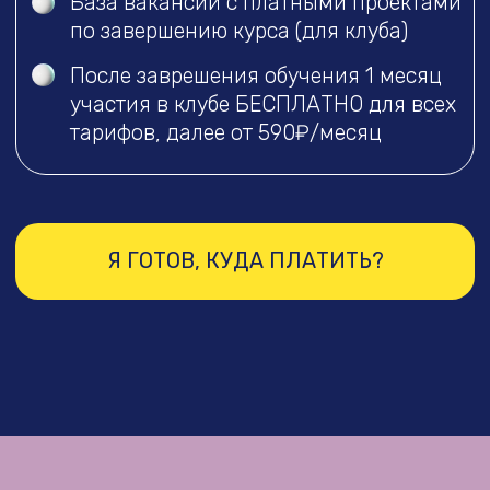
Чат-менеджер для обработки заявок
от новых клиентов
Консультативное сопровождение по
учебному проекту + дополнительным
по запросу
Розыгрыш рекламного бюджета на поиск
своих проектов лучшим ученикам
Доступ к обновляемым урокам на 3
месяца, если обновления выходят
149.000₽
169.000₽
99.000₽
119.000₽
При 100% оплате
Оплата с рассрочкой
от 4.958 ₽ в месяц
ФИКСАЦИЯ ЦЕНЫ НА ИЮНЬ- 7.000₽
ПОЛНАЯ ОПЛАТА ЗА 99.000₽