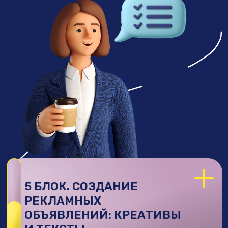
Итог:
ты умеешь удерживать клиентов
и делать так, чтобы они работали
с тобой месяцами
БОНУСНЫЙ ИНТЕНСИВ – ПУТЬ
К 300К+ НА ТАРГЕТЕ