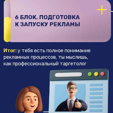
ПРОДАЖ УСЛУГ
ИТОГ ОБУЧЕНИЯ:
1. Четко
понимаешь технологию
запуска таргета, который работает
2. У тебя есть
первый кейс на реальном
клиенте
и возможность продлить его
далее, зарабатывая с него каждый месяц
3. Работаешь
с реальными клиентами
и ведешь свои первые кампании
4. Заработал свои
первые деньги
на таргете во время курса
5. Знаешь четкую схему действий
по выходу
с 0 до 300к на таргете ВК
6. Не просто изучил таргет и вышел
с курса не понимая «а что делать