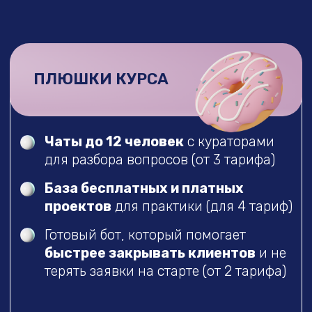
Выступления от приглашенных
экспертов
Внутренний челлендж на создание
блога таргетолога
Доступ к материалам курса после
завершения обучения на 2 месяца
99.000₽
129.000₽
49.000₽
69.000₽
При 100% оплате
Оплата с рассрочкой
от 2.875 ₽ в месяц
ФИКСАЦИЯ ЦЕНЫ НА ИЮНЬ - 5.000₽
ПОЛНАЯ ОПЛАТА ЗА 49.000₽
КУПИТЬ В РАССРОЧКУ