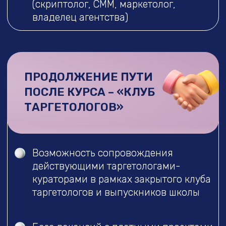
ПОЛНАЯ ОПЛАТА ЗА 59.000₽
КУПИТЬ В РАССРОЧКУ
ЗА РУЧКУ В МИР ТАРГЕТА ВК
Все что в тарифе «Библиотека
таргетолога»
Мини-чатики с кураторами для
работы с вашей группой
Сопровождение в поиске учебных
проектов