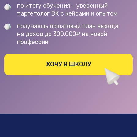
КОМУ ПОДХОДИТ
ОБУЧЕНИЕ
ПРЕДПРИНИМА
ОБЫЧНЫЙ ЧЕЛОВЕК
ХОТИТЕ
В ПОИСКЕ СЕБЯ
НАСТРАИВАТЬ
если вы хотите найти себя в онлайне
РЕКЛАМУ СЕБ
в максимально стабильной
если вы устали от
и денежной сфере с быстрым
недотаргетологами
стартом в 2026
хотите научиться н
самостоятельно дл