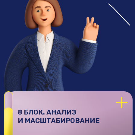
ПЛЮШКИ КУРСА
Чаты до 12 человек
с кураторами
для разбора вопросов (от 3 тарифа)
База бесплатных и платных
проектов
для практики (для 4 тариф)
Готовый бот, который помогает
быстрее закрывать клиентов
и не
терять заявки на старте (от 2 тарифа)
Работа с опытными
практикующими кураторами с
доходом
только на таргете от
500.000₽
(от 3 тарифа)
Челлендж по созданию блога-
таргетолога с
розыгрышем
рекламного бюджета
на свои