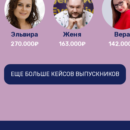
3 БЛОК. ОФОРМЛЕНИЕ
ГРУППЫ И ПОСАДОЧНЫЕ
СТРАНИЦЫ
Итог:
посадочная страница клиента
готова к приему трафика с высокой
конверсией
+