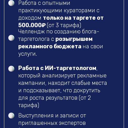
С ИИ-КУРАТОРОМ
Все что в тарифе «Библиотека
таргетолога»
ИИ-куратор для ответов на ваши
вопросы по программе
119.000₽
149.000₽
59.000₽
79.000₽
При 100%
Оплата с рассрочкой
оплате
от 3.292₽ в месяц
ФИКСАЦИЯ ЦЕНЫ НА ИЮНЬ - 6.000₽