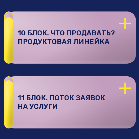
Выросла только на онлайн-услугах
с 0 до 500 000₽
за полгода без
запусков
При закрытии Instagram* восстановила
эту сумму за 1 месяц на ВК по своей
системе роста экспертов и продаж
Ежемесячно откручиваю вместе
с командой
от 3.000.000 ₽ рекламного
бюджета
для своих клиентов
Рекорд закрытой сделки 1 договором
- 540 000₽
за таргетированую рекламу
(90.000₽ в месяц, договор на 6 месяцев
сразу)
Провела 10 групп наставничества
и все из них с результатами
и ростом учеников без исключений!
Работаю с проектами в долгую
и раскрываю секреты долгосрочного
взаимодействия своим ученикам.
Мои
проекты со мной от 3 месяцев до 3 лет
(с самого начала моего пути в таргете)