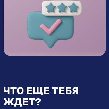
15 лет опыта в маркетинге,
глубоко
понимаю, как приводить клиентов
и увеличивать прибыль
Благодаря таргету:
переехала
с детьми к морю, создала
инвестиционный портфель, выстроила
систему стабильного дохода без хаоса
и выгорания
ТАРИФЫ
БИБЛИОТЕКА ТАРГЕТОЛОГА
Модули 1-9
Общий чат-болталка