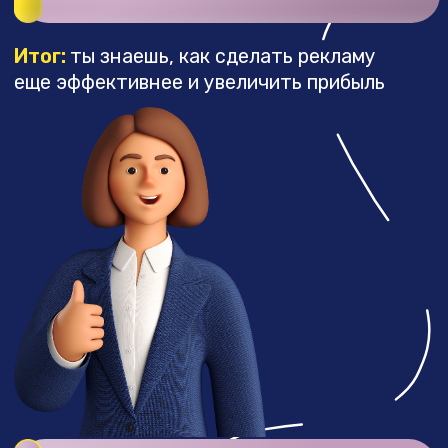
услуги.
Работа с ИИ-таргетологом
,
который анализирует рекламные
кампании, находит слабые места
и подсказывает, что докрутить
для роста результатов (от 2
тарифа)
Выступления и записи от
приглашенных экспертов
(скриптолог, СММ, маркетолог,
владелец агентства)
ПРОДОЛЖЕНИЕ ПУТИ
ПОСЛЕ КУРСА – «КЛУБ
ТАРГЕТОЛОГОВ»
Возможность сопровождения
действующими таргетологами-
кураторами в рамках закрытого клуба