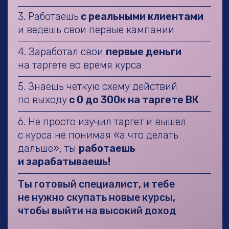
ДАРЬЯ ЦВЕТОВА
Практикующий таргетолог и эксперт
по ВКонтакте
Автор курса по таргету с 0 «Нейротаргет»
–
5 потоков, 30+
выпускников с
результатами
Специалист по стратегии,
масштабированию и долгосрочной
работе с клиентами
Работаю с бюджетами
от 30 000
до 500 000 ₽ в месяц
Ученики выходят на чеки
от 30 000 ₽
и выше
Интегрировала ИИ в таргетинг,
автоматизировала работу и обучаю
этому других