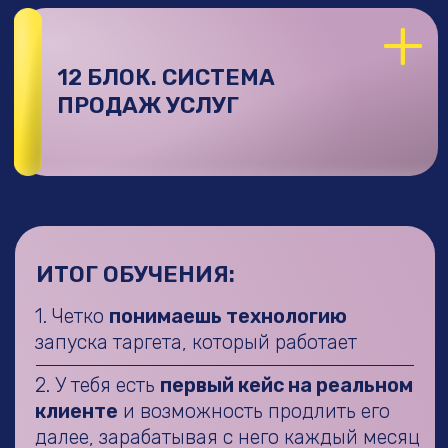
Благодаря таргету:
купила 2 квартиры
в СПБ, машину Changan UNI-K за 4млн,
подарила новую машину маме,
мотоцикл из салона мужу, путешествие
всей семьей в Дубай, оплачиваю
каждые 3 месяца путешествия всей
семье (от 500.000₽+) и многое другое