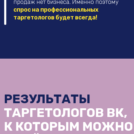
ВЛАДИМИР ШЕ
СВЕТЛАНА ТОМИЛИНА
В таргет в пришла далеко не сразу.
В продвижение соц.
Уйдя в декрет, я начала зарабатывать
в 2016. Друг занима
на перепродаже баз поставщиков. Так
директом и хотел д
я оказалась в онлайн-мире
сети, но не мог най
Ежемесячный доход на таргете:
Ежемесячный дохо
330.000 ₽
1.000.000 ₽
Сколько проектов ведешь:
9 проектов
Сколько проектов в
с помощницей
проектов с командо
Средний чек за проект:
40.000 ₽
Средний чек за прое
Самый дорогой закрытый клиент:
Самый дорогой зак
90.000 ₽
256.000₽
листайте дальше
Я всегда придерживаюсь правила
—