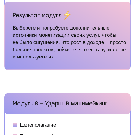
Групповой курс
15 мест в группе
8 модулей на геткурсе с домашними
заданиями
8 созвонов в формате ответов на вопросы
по заранее заполненной анкете на групповом
созвоне с Ксенией
сопровождение куратором в чате
доступ в общий чат-болталку со всеми
участниками обучения волшебные
мотивационные пендали от Ксении
самостоятельное изучение и подбор
инструемнтов для работы из базы знаний
и составление стратегии своего роста
в день диагностики