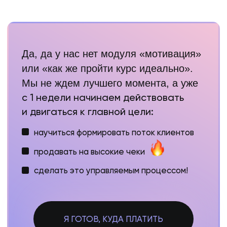
личные разборы каждого ученика 30-40
минут в рамках еженедельных созвонов
разработка и построение индивидуальной
стратегии развития в зависимости от
стартового набора активов и индивидуальных
особенностей
личное участие Ксении в чате мини-группы
и ответы на вопросы в течение недели
участники в группе распределены по уровню
подготовки, запросам и целям, чтобы работа
была максимально эффективной
доступ в общий чат-болталку
в день диагностики
99 900₽
110 000₽
Рассрочка:
от 5 120₽ в месяц