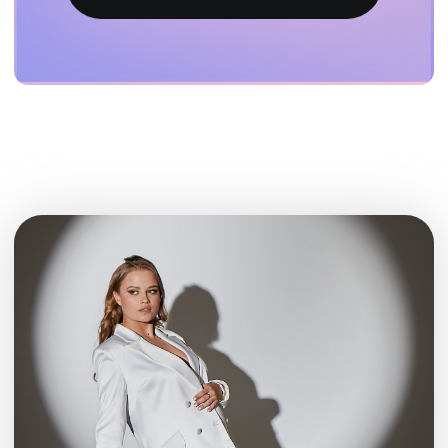
ЗАПИСАТЬСЯ НА ДИАГНОСТИКУ
ЗАБРОНИРОВАТЬ МЕСТО
SOLD OUT
личная работа
3 места в группе
все, что на 2 тарифе
8 индивидуальных созвонов в формате
вопрос-ответы
личные разборы каждого ученика до 3 часов
в неделю (за время созвонов мы можем
обсудить все интересующие вас вопросы по
таргету, продажам, тарифам цен, запускам и
даже можем обсуждать котиков, если