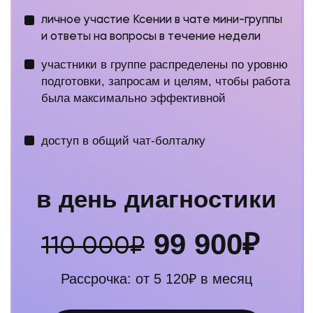
© 2023 ИП Шаповалова Ксения Валерьевна.
Все права защищены
ИНН: 782002899429
ОГРНИП: 322784700321396
Политика конфиденциальности
*Социальная сеть Instagram принадлежит компании
Meta Platforms Inc., которая запрещена в РФ в связи