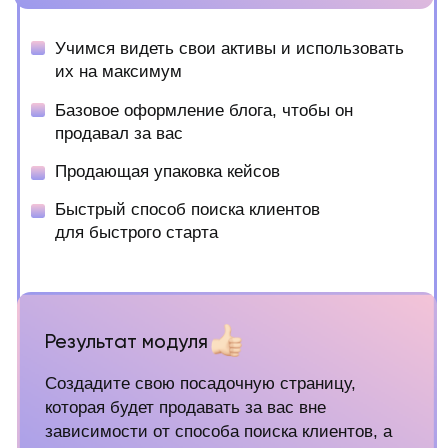
Способы поиска клиентов
Трафик на свои услуги, готовые решения
Результат модуля
Узнаете о готовых схемах поиска клиентов
на разные чеки, начнете внедрять их в свою
работу и подбирать под себя наиболее
легкие для вас методы поиска клиентов
на необходимый вам чек. Поймете мою
систему поиску клиентов и примените
ее на себя
Модуль 4 –
Особенности продаж
на высокий чек
Стратегии ведения продаж