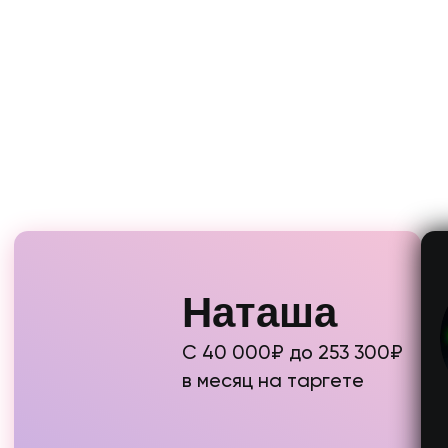
253 300₽ за март, всего за 2 месяца - 405
800₽
330 000₽ за март, в
332₽
Научилась искать платежеспособных
клиентов с чеками 40 000−45 000₽
Появилось пониман
за месяц работы
приводят клиентов 
и проще
Загрузила себя потоком клиентов, начала
поиски помощников на делегирование и
Загрузил себя пото
передачу первых полномочий по проектам
к состоянию «пора 
«Главный инсайт наставничества,
Нашел помощника н
что за таргет готовы платить
и к концу обучения 
столько, на сколько я себя
в проекты
оцениваю»
ХОЧУ ТАКЖЕ