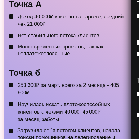
Инструментарий - это конечно важно и
база знаний у нас есть,
НО главный
акцент обучения делается на личную
работу
и подбор инструментария
именно под ваши задачи и активы
Модуль 1 –
Использование текущих
активов
Учимся видеть свои активы и использовать
их на максимум
Базовое оформление блога, чтобы он
продавал за вас
Продающая упаковка кейсов