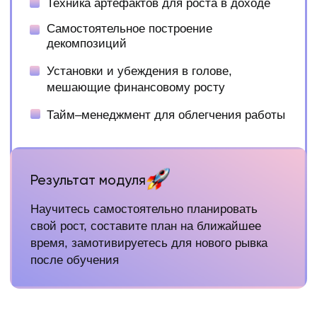
69 900₽
75 000₽
Рассрочка:
от 3 661₽ в месяц
ЗАПИСАТЬСЯ НА ДИАГНОСТИКУ
ЗАБРОНИРОВАТЬ МЕСТО
Мини-группа
5 мест в группе
8 модулей на геткурсе с домашними
заданиями
8 созвонов в формате вопрос-ответ
в составе своей мини-группы