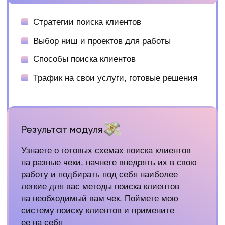
делегировании
Секреты ведения легкой отчетности
для клиентов
Результат модуля
Возьмете первых помощников и разгрузите
себя от рутинных скучных задач в работе,
получив возможность для дополнительного
роста в доходе и свободное время для жизни
Модуль 7 –
Масштабирование
Способы повышения чека на услуги
Как еще монетизировать свои навыки?
Консультация по консультациям