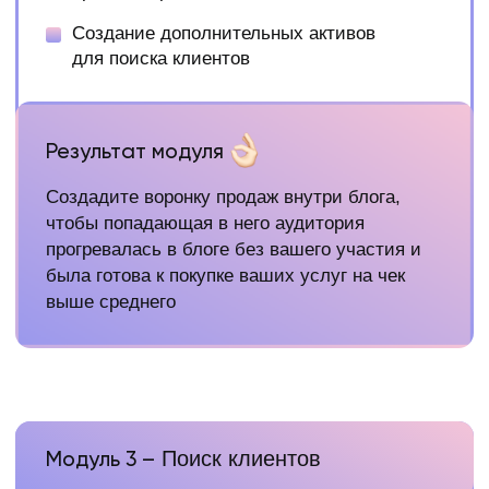
значения для эффективности?)
Как работать с клиентами от 3 месяцев
Секреты ведения легкой отчетности
для клиентов
Результат модуля
Поймете как облегчить свою работу
с проектами, что давать в проектах, которые
проданы дороже обычного, а также узнаете
мои фишки работать с клиентом вдолгую
Модуль 6 –
Основы делегирования
Схемы делегирования
Разбор ключевых вопросов в