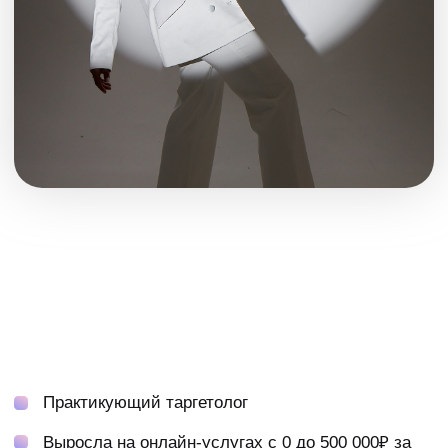
захотите и останется время)
время созвонов не фиксированное, есть
возможность подбирать удобный вариант
каждую неделю
возможность в середине недели выходить
на 10-15 минутные созвоны по запросу для
быстрого решения волнующих вопросов
доступ в мини-чат личного тарифа
наставничества для самого мощного
окружения
в день диагностики
145 000
155 000₽
Рассрочка:
от 7 170 в месяц
SOLD OUT
SOLD OUT