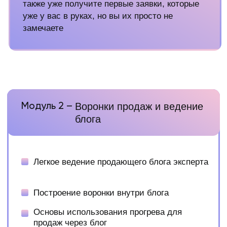
Закрытие возражений клиентов в
переписках и на переговорах
Фишки, помогающие продажам
на высокий чек
Секретные техники для повышения
вашего дохода
Результат модуля
Найдете слабые места в своих продажах,
начнете на практике отрабатывать фишки
повышения чека на свои услуги и научитесь
продавать ваши услуги на высокий чек
Модуль 5 –
Секреты работы вдолгую
От брифа до отчета (на что делать
акценты в работе, а что не имеет