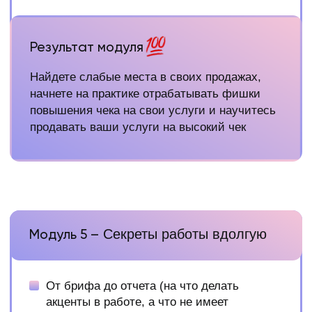
Установки и убеждения в голове,
мешающие финансовому росту
Тайм–менеджмент для облегчения работы
Результат модуля
Научитесь самостоятельно планировать
свой рост, составите план на ближайшее
время, замотивируетесь для нового рывка
после обучения
Да, да у нас нет модуля «мотивация»
или «как же пройти курс идеально».
Мы не ждем лучшего момента, а уже
с 1 недели начинаем действовать
и двигаться к главной цели:
научиться формировать поток клиентов