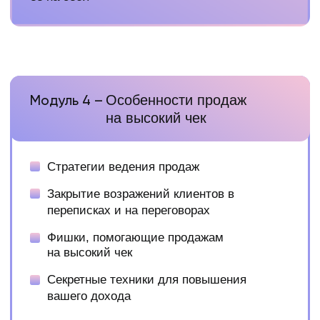
Построение самоокупаемых воронок продаж
Результат модуля
Выберете и попробуете дополнительные
источники монетизации своих услуг, чтобы
не было ощущения, что рост в доходе = просто
больше проектов, поймете, что есть пути легче
и используете их
Модуль 8 –
Ударный манимейкинг
Целеполагание
Техника артефактов для роста в доходе
Самостоятельное построение
декомпозиций