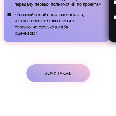
Быстрый способ поиска клиентов
для быстрого старта
Результат модуля
Создадите свою посадочную страницу,
которая будет продавать за вас вне
зависимости от способа поиска клиентов, а
также уже получите первые заявки, которые
уже у вас в руках, но вы их просто не
замечаете
Модуль 2 –
Воронки продаж и ведение
блога
Легкое ведение продающего блога эксперта