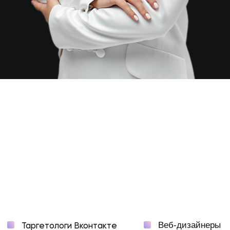
Таргетологи Вконтакте
Веб-дизайнеры
Таргетологи Инстаграм*
Продюсеры
СММ-специалисты
Маркетологи
Директологи
Эксперты
Наставничество направлено на обучение
экспертов, занимающихся упаковкой
и продвижением проектов, которые хотят
научиться делать на себя управляемую
лидогенерацию, продавать на высокие чеки,
масштабироваться без запусков обучений